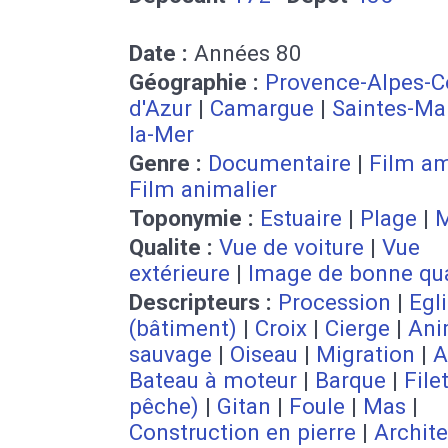
Date :
Années 80
Géographie :
Provence-Alpes-C
d'Azur
|
Camargue
|
Saintes-Ma
la-Mer
Genre :
Documentaire
|
Film a
Film animalier
Toponymie :
Estuaire
|
Plage
|
M
Qualite :
Vue de voiture
|
Vue
extérieure
|
Image de bonne qua
Descripteurs :
Procession
|
Egl
(bâtiment)
|
Croix
|
Cierge
|
Ani
sauvage
|
Oiseau
|
Migration
|
A
Bateau à moteur
|
Barque
|
File
pêche)
|
Gitan
|
Foule
|
Mas
|
Construction en pierre
|
Archite