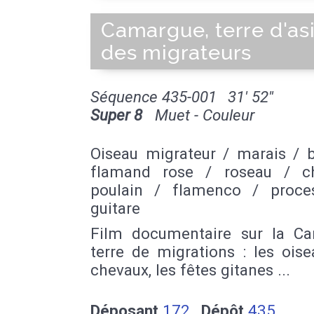
Camargue, terre d'asi
des migrateurs
Séquence 435-001
31' 52''
Super 8
Muet - Couleur
Oiseau migrateur / marais / 
flamand rose / roseau / c
poulain / flamenco / proce
guitare
Film documentaire sur la C
terre de migrations : les oise
chevaux, les fêtes gitanes ...
Déposant
172
Dépôt
435