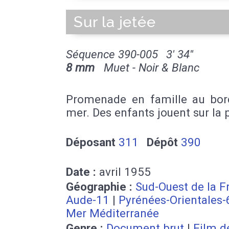
Sur la jetée
Séquence 390-005
3' 34''
8 mm
Muet - Noir & Blanc
Promenade en famille au bor
mer. Des enfants jouent sur la 
Déposant
311
Dépôt
390
Date :
avril 1955
Géographie :
Sud-Ouest de la F
Aude-11
|
Pyrénées-Orientales-
Mer Méditerranée
Genre :
Document brut
|
Film d