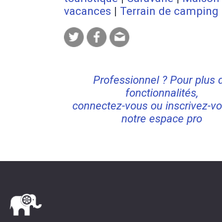
vacances
|
Terrain de camping
Professionnel ? Pour plus 
fonctionnalités,
connectez-vous ou inscrivez-vo
notre espace pro