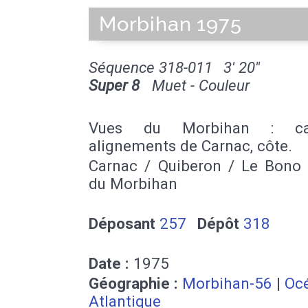
Morbihan 1975
Séquence 318-011
3' 20''
Super 8
Muet - Couleur
Vues du Morbihan : ca
alignements de Carnac, côte.
Carnac / Quiberon / Le Bono 
du Morbihan
Déposant
257
Dépôt
318
Date :
1975
Géographie :
Morbihan-56
|
Oc
Atlantique