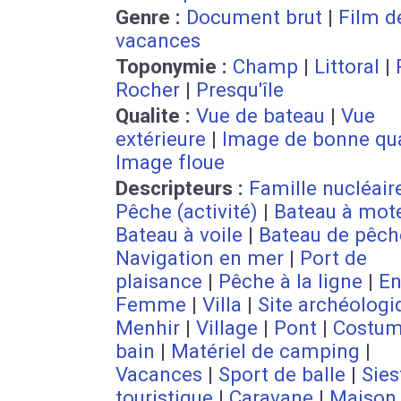
Genre :
Document brut
|
Film d
vacances
Toponymie :
Champ
|
Littoral
|
Rocher
|
Presqu'île
Qualite :
Vue de bateau
|
Vue
extérieure
|
Image de bonne qua
Image floue
Descripteurs :
Famille nucléair
Pêche (activité)
|
Bateau à mot
Bateau à voile
|
Bateau de pêch
Navigation en mer
|
Port de
plaisance
|
Pêche à la ligne
|
En
Femme
|
Villa
|
Site archéologi
Menhir
|
Village
|
Pont
|
Costum
bain
|
Matériel de camping
|
Vacances
|
Sport de balle
|
Sies
touristique
|
Caravane
|
Maison