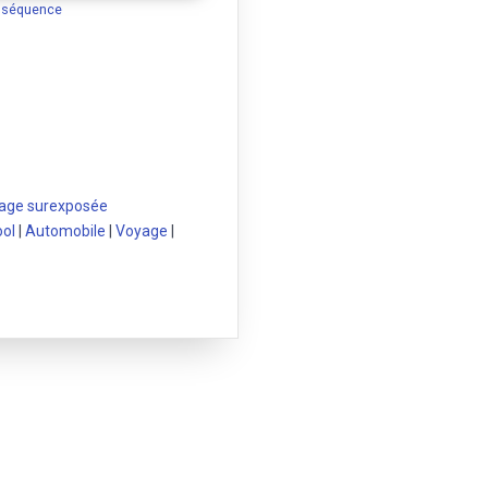
a séquence
age surexposée
ool
|
Automobile
|
Voyage
|