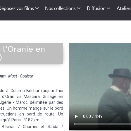
Déposez vos films
Nos collections
Diffusion
Atelier
 l'Oranie en
)
 mm
Muet - Couleur
n de à Colomb-Béchar (aujourd'hui
 d'Oran via Mascara. Grillage en
Algérie - Maroc, délimitée par des
ques. Un homme mange sur le bord
tructions en bord de route. Un
usqu'à Paris : 3182 km.
 Béchar / Charrier et Saïda /