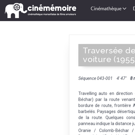
Cinémathèque
Traversée de
voiture (1955
Séquence 043-001
4' 47''
8
Travelling auto en directio
Béchar) par la route venant
bordure de route, frontière 
barbelés. Paysages déserti
de la route. Quelques cons
panneau indique la distance j
Oranie / Colomb-Béchar /