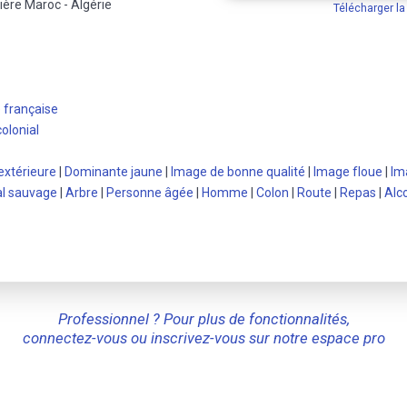
ière Maroc - Algérie
Télécharger l
 française
colonial
extérieure
|
Dominante jaune
|
Image de bonne qualité
|
Image floue
|
Im
l sauvage
|
Arbre
|
Personne âgée
|
Homme
|
Colon
|
Route
|
Repas
|
Alc
Professionnel ? Pour plus de fonctionnalités,
connectez-vous ou inscrivez-vous sur notre espace pro