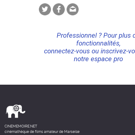
Professionnel ? Pour plus 
fonctionnalités,
connectez-vous ou inscrivez-vo
notre espace pro
CINEMEMOIRE.NET
cinémathèque de films amateur de Marseille