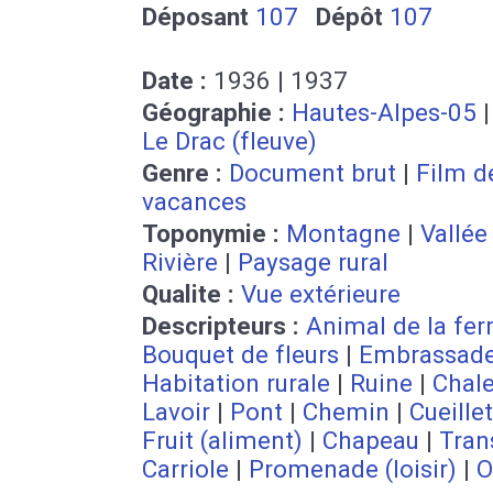
Déposant
107
Dépôt
107
Date :
1936 | 1937
Géographie :
Hautes-Alpes-05
Le Drac (fleuve)
Genre :
Document brut
|
Film d
vacances
Toponymie :
Montagne
|
Vallée
Rivière
|
Paysage rural
Qualite :
Vue extérieure
Descripteurs :
Animal de la fe
Bouquet de fleurs
|
Embrassad
Habitation rurale
|
Ruine
|
Chale
Lavoir
|
Pont
|
Chemin
|
Cueille
Fruit (aliment)
|
Chapeau
|
Tran
Carriole
|
Promenade (loisir)
|
O