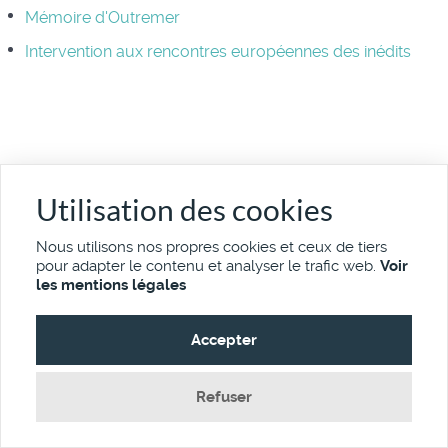
Mémoire d'Outremer
Intervention aux rencontres européennes des inédits
Utilisation des cookies
Nous utilisons nos propres cookies et ceux de tiers
pour adapter le contenu et analyser le trafic web.
Voir
les mentions légales
Accepter
CINEMEMOIRE.NET
cinémathèque de films amateur de Marseille
Refuser
11, rue du Commandant Mages
13001 Marseille
Tél: +33 (0)4 91 62 46 30