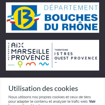
© Cinémémoire.net 1997 - 2026
Utilisation des cookies
Site développé par Pierre Goulaouic
Nous utilisons nos propres cookies et ceux de tiers
pour adapter le contenu et analyser le trafic web.
Voir
Mentions légales
Nous contacter