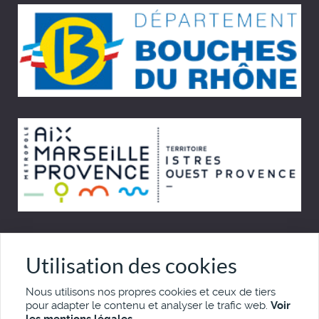
© Cinémémoire.net 1997 - 2026
Utilisation des cookies
Site développé par Pierre Goulaouic
Nous utilisons nos propres cookies et ceux de tiers
pour adapter le contenu et analyser le trafic web.
Voir
Mentions légales
Nous contacter