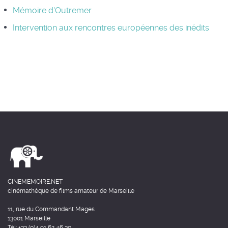
Mémoire d'Outremer
Intervention aux rencontres européennes des inédits
CINEMEMOIRE.NET
cinémathèque de films amateur de Marseille
11, rue du Commandant Mages
13001 Marseille
Tél: +33 (0)4 91 62 46 30