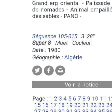
Grand erg oriental - Palissade
de nomades - Animal empaillé
des sables - PANO -
Séquence 105-015
3' 28''
Super 8
Muet - Couleur
Date :
1980
Géographie :
Algérie
Voir la notice
Page :
1
2
3
4
5
6
7
8
9
10
11
1
15
16
17
18
19
20
21
22
23
2
27
28
29
30
31
32
33
34
35
3