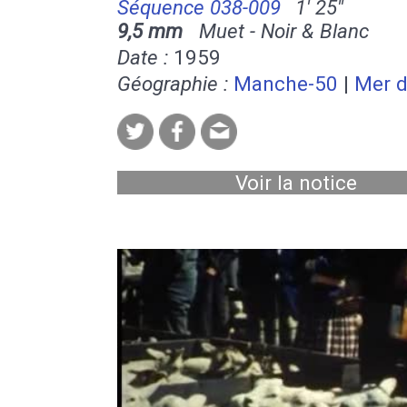
Séquence 038-009
1' 25''
9,5 mm
Muet - Noir & Blanc
Date :
1959
Géographie :
Manche-50
|
Mer d
Voir la notice