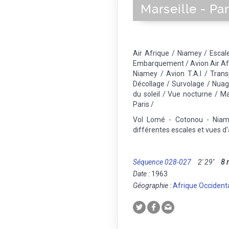
Marseille - Par
Air Afrique / Niamey / Escal
Embarquement / Avion Air Afr
Niamey / Avion T.A.I / Trans
Décollage / Survolage / Nuag
du soleil / Vue nocturne / M
Paris /
Vol Lomé - Cotonou - Niame
différentes escales et vues d'
Séquence 028-027
2' 29''
8
Date :
1963
Géographie :
Afrique Occident