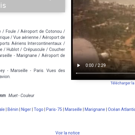
is
e / Foule / Aéroport de Cotonou /
ique / Vue aérienne / Aéroport de
ports Aériens Intercontinentaux /
e / Hublot / Crépuscule / Coucher
arseille - Marignane / Aéroport de
y - Marseille - Paris. Vues des
avion.
Télécharger l
 mm
Muet - Couleur
ale
|
Bénin
|
Niger
|
Togo
|
Paris-75
|
Marseille
|
Marignane
|
Océan Atlanti
Voir la notice