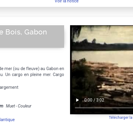
Voir la notice
 Bois, Gabon
de mer (ou de fleuve) au Gabon en
au. Un cargo en pleine mer. Cargo
chargement
mm
Muet - Couleur
Télécharger l
lantique