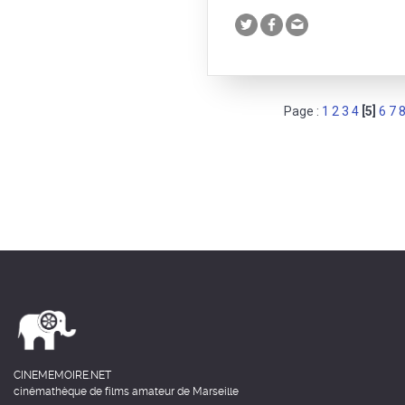
Page :
1
2
3
4
[5]
6
7
CINEMEMOIRE.NET
cinémathèque de films amateur de Marseille