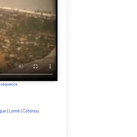
a séquence
que
|
Lomé
|
Cotonou