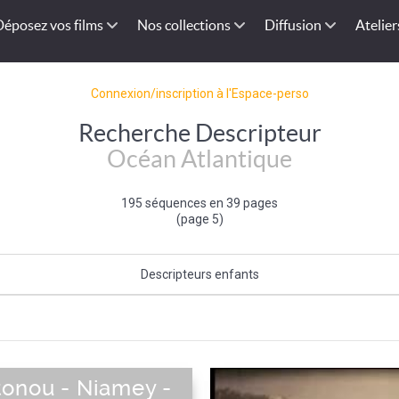
Déposez vos films
Nos collections
Diffusion
Atelier
Connexion/inscription à l'Espace-perso
Recherche Descripteur
Océan Atlantique
195 séquences en 39 pages
(page 5)
Descripteurs enfants
La Manche
tonou - Niamey -