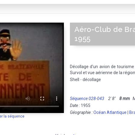
Aéro-Club de Bra
1955
Décollage d'un avion de tourisme 
Survol et vue aérienne de la région
Shell - décollage
Séquence 028-043
2' 8''
8 mm
Mu
Date :
1955
Géographie :
Océan Atlantique
|
Br
er la séquence