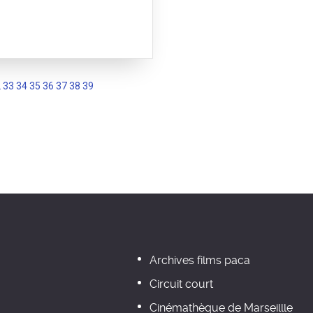
2
33
34
35
36
37
38
39
Archives films paca
Circuit court
Cinémathèque de Marseillle