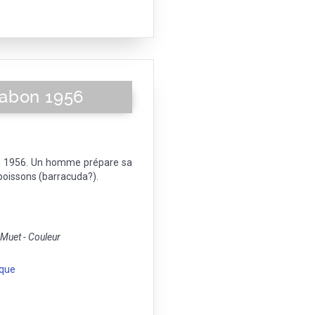
abon 1956
n 1956. Un homme prépare sa
 poissons (barracuda?).
uet - Couleur
ique