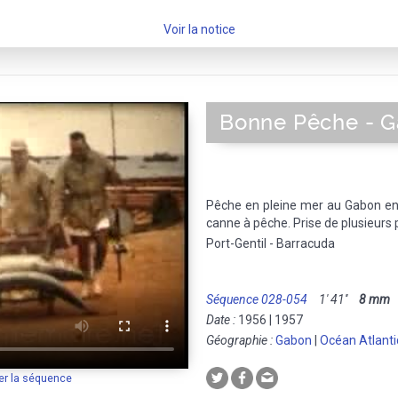
Voir la notice
Bonne Pêche - G
Pêche en pleine mer au Gabon e
canne à pêche. Prise de plusieurs
Port-Gentil - Barracuda
Séquence 028-054
1' 41''
8 mm
M
Date :
1956 | 1957
Géographie :
Gabon
|
Océan Atlant
er la séquence