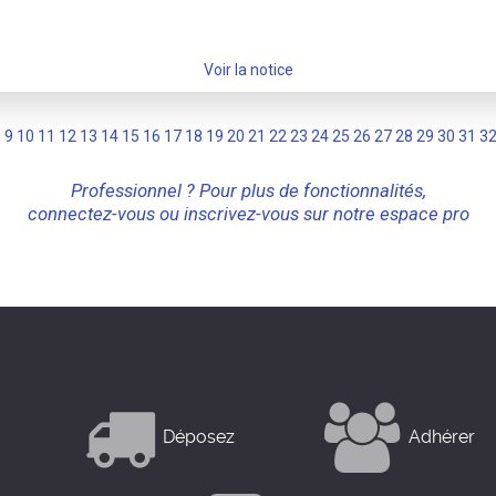
Voir la notice
8
9
10
11
12
13
14
15
16
17
18
19
20
21
22
23
24
25
26
27
28
29
30
31
3
Professionnel ? Pour plus de fonctionnalités,
connectez-vous ou inscrivez-vous sur notre espace pro
Déposez
Adhérer