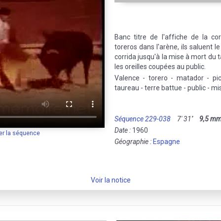
Banc titre de l'affiche de la co
toreros dans l'arène, ils saluent l
corrida jusqu'à la mise à mort du 
les oreilles coupées au public.
Valence - torero - matador - pica
taureau - terre battue - public - mi
Séquence 229-038
7' 31''
9,5 m
Date :
1960
er la séquence
Géographie :
Espagne
Voir la notice