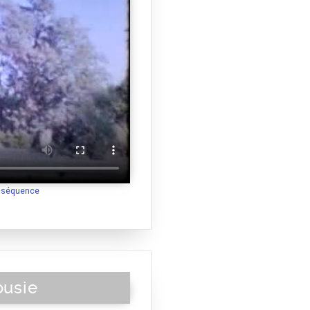
a séquence
ousie