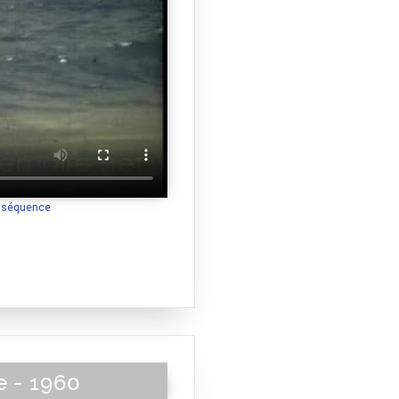
a séquence
e - 1960