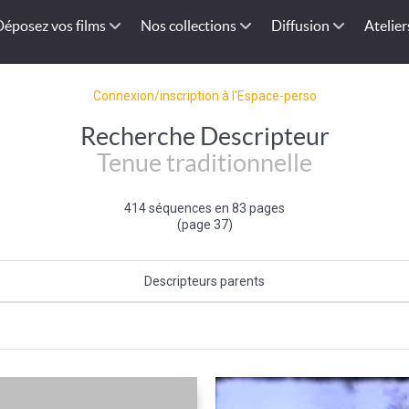
Déposez vos films
Nos collections
Diffusion
Atelier
Connexion/inscription à l'Espace-perso
Recherche Descripteur
Tenue traditionnelle
414 séquences en 83 pages
(page 37)
Descripteurs parents
Tenue de fête
|
Elément de la fête