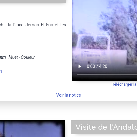
h : la Place Jemaa El Fna et les
 mm
Muet - Couleur
h
Télécharger l
Voir la notice
Visite de l'Andal