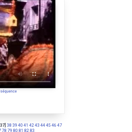
a séquence
[37]
38
39
40
41
42
43
44
45
46
47
7
78
79
80
81
82
83