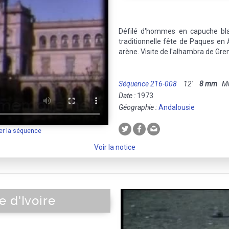
Défilé d'hommes en capuche blanc
traditionnelle fête de Paques en
arène. Visite de l'alhambra de Gre
Séquence 216-008
12'
8 mm
Mue
Date :
1973
Géographie :
Andalousie
er la séquence
Voir la notice
 d'Ivoire