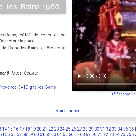
e-les-Bains 1966
es-Bains, défilé de chars et de
alcool sur la place.
 de Digne-les-Bains / Fête de la
per 8
Muet - Couleur
Provence-04
|
Digne-les-Bains
Télécharger l
Voir la notice
3
14
15
16
17
18
19
20
21
22
23
24
25
26
27
28
29
30
31
32
33
34
35
36
54
55
56
57
58
59
60
61
62
63
64
65
66
67
68
69
70
71
72
73
74
75
76
7