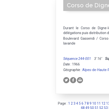
Corso de Dign
Durant le Corso de Digne-l
délégations puis distribution d'
Boulevard Gassendi / Corso
lavande
Séquence 244-001
3' 16''
Su
Date :
1966
Géographie :
Alpes-de-Haute-
Page :
1
2
3
4
5
6
7
8
9
10
11
12
1
48
49
50
51
52
53