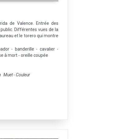
rrida de Valence. Entrée des
e public. Différentes vues de la
taureau et le torero qui montre
dor - banderille - cavalier -
se à mort - oreille coupée
m
Muet - Couleur