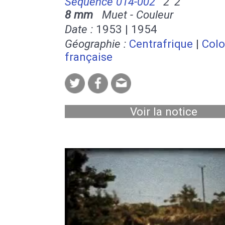
Séquence 014-002
2' 2''
8 mm
Muet - Couleur
Date :
1953 | 1954
Géographie :
Centrafrique
|
Colo
française
Voir la notice