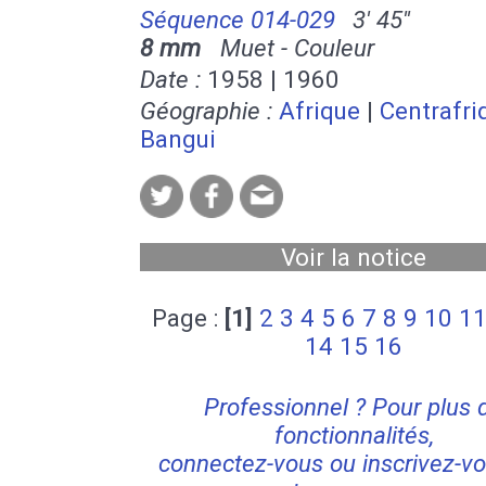
Séquence 014-029
3' 45''
8 mm
Muet - Couleur
Date :
1958 | 1960
Géographie :
Afrique
|
Centrafri
Bangui
Voir la notice
Page :
[1]
2
3
4
5
6
7
8
9
10
1
14
15
16
Professionnel ? Pour plus 
fonctionnalités,
connectez-vous ou inscrivez-vo