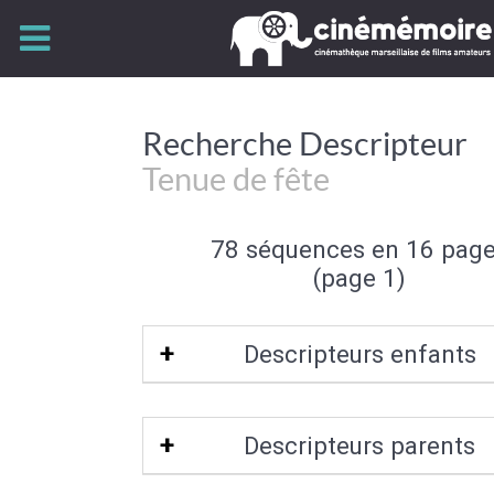
Recherche Descripteur
Tenue de fête
78 séquences en 16 pag
(page 1)
Descripteurs enfants
Tenue traditionnelle
|
Déguisement
|
M
Descripteurs parents
Tenue de soirée
|
Travestissem