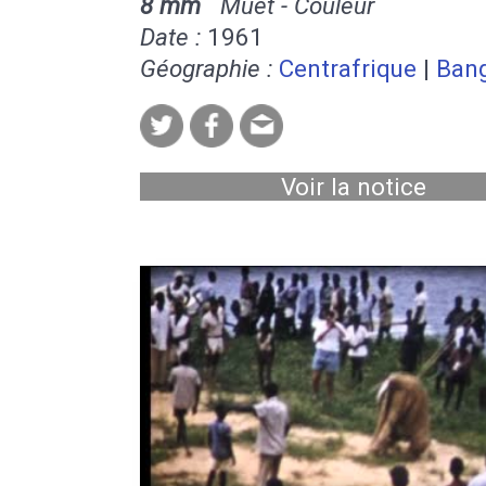
8 mm
Muet - Couleur
Date :
1961
Géographie :
Centrafrique
|
Ban
Voir la notice