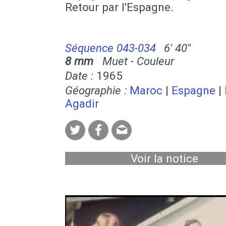
Retour par l'Espagne.
Séquence 043-034
6' 40''
8 mm
Muet - Couleur
Date :
1965
Géographie :
Maroc
|
Espagne
|
Agadir
Voir la notice