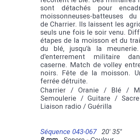
sont détachés pour encadr
moissonneuses-batteuses du 
de Charrier. Ils laissent les agri
seuls une fois le soir venu. Dif
étapes de la moisson et du tr
du blé, jusqu'à la meunerie
d'enterrement militaire d
caserne. Match de volley entr
noirs. Fête de la moisson. U
ferrée détruite.
Charrier / Oranie / Blé / M
Semoulerie / Guitare / Sacr
Liaison radio / Guérilla
Séquence 043-067
20' 35''
8 mm
Sonore - Couleur