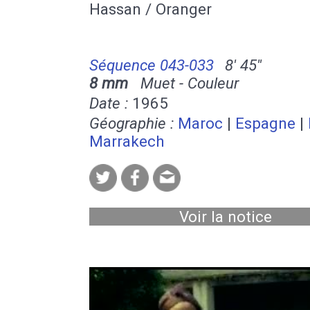
Hassan / Oranger
Séquence 043-033
8' 45''
8 mm
Muet - Couleur
Date :
1965
Géographie :
Maroc
|
Espagne
|
Marrakech
Voir la notice