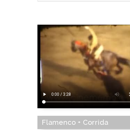
Elément de spectacle
|
Musicien
|
Spe
Métier du spectacle
|
Spectacl
Flamenco + Corrida