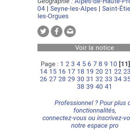
Géographie :
Alpes-de-Haute-Pr
04
|
Seyne-les-Alpes
|
Saint-Éti
les-Orgues
Voir la notice
Page :
1
2
3
4
5
6
7
8
9
10
[11
14
15
16
17
18
19
20
21
22
2
26
27
28
29
30
31
32
33
34
3
38
39
40
41
Professionnel ? Pour plus 
fonctionnalités,
connectez-vous ou inscrivez-vo
notre espace pro