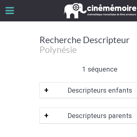
Recherche Descripteur
Polynésie
1 séquence
Descripteurs enfants
Polynésie française
|
Wallis-et-Futu
Descripteurs parents
Cook
|
Tonga
|
Tuvalu
|
Saoma
|
Murur
la passion
|
Tahiti
Océanie