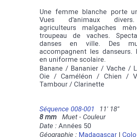
Une femme blanche porte u
Vues d'animaux divers
agriculteurs malgaches mè
troupeau de vaches. Spect
danses en ville. Des mus
accompagnent les danseurs. 
en uniforme scolaire.
Banane / Bananier / Vache / L
Oie / Caméléon / Chien / V
Tambour / Clarinette
Séquence 008-001
11' 18''
8 mm
Muet - Couleur
Date :
Années 50
Géographie :
Madagascar
|
Colo