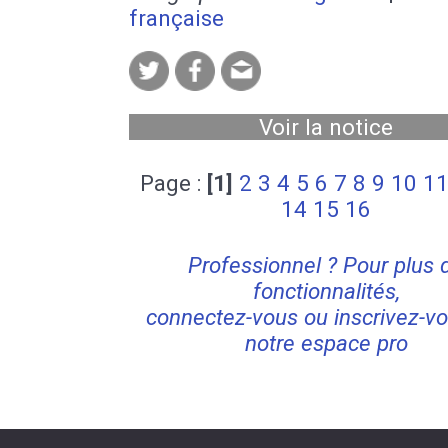
française
Voir la notice
Page :
[1]
2
3
4
5
6
7
8
9
10
1
14
15
16
Professionnel ? Pour plus 
fonctionnalités,
connectez-vous ou inscrivez-vo
notre espace pro