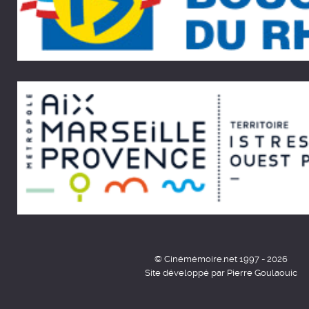
© Cinémémoire.net 1997 - 2026
Site développé par Pierre Goulaouic