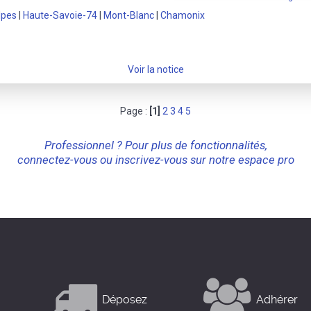
lpes
|
Haute-Savoie-74
|
Mont-Blanc
|
Chamonix
Voir la notice
Page :
[1]
2
3
4
5
Professionnel ? Pour plus de fonctionnalités,
connectez-vous ou inscrivez-vous sur notre espace pro
Déposez
Adhérer