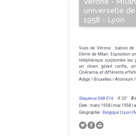
Vérone - Milan
universelle de
1958 - Lyon
Vues de Vérone : balcon de 
Dôme de Milan. Exposition un
téléphérique surplombe les pa
un clown géant ronfle, u
Cinérama, et différents effets
Adige / Bruxelles / Atomium /
Séquence 048-016
4' 20''
8
Date :
mars 1958 | mai 1958 | 
Géographie :
Belgique
|
Lyon
|
M