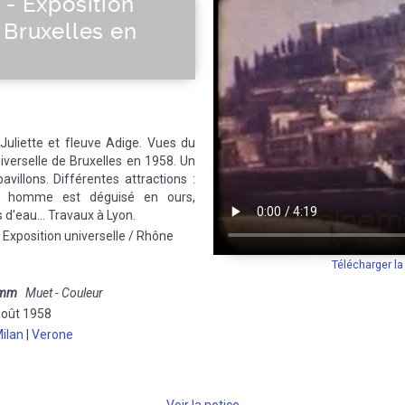
 - Exposition
 Bruxelles en
Juliette et fleuve Adige. Vues du
iverselle de Bruxelles en 1958. Un
villons. Différentes attractions :
n homme est déguisé en ours,
 d'eau... Travaux à Lyon.
 Exposition universelle / Rhône
Télécharger l
 mm
Muet - Couleur
août 1958
ilan
|
Verone