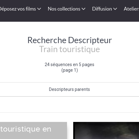
Déposez vos films
Nos collections
Diffusion
Atelier
Recherche Descripteur
Train touristique
24 séquences en 5 pages
(page 1)
Descripteurs parents
Train
|
Type de véhicule
 touristique en