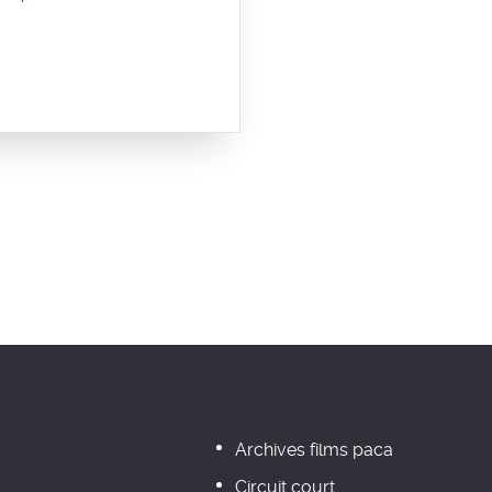
Archives films paca
Circuit court