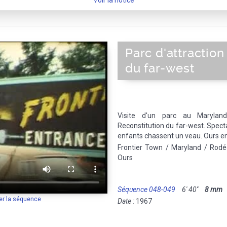
Voir la notice
Parc d'attraction
du far-west
Visite d'un parc au Marylan
Reconstitution du far-west. Spect
enfants chassent un veau. Ours en 
Frontier Town / Maryland / Rodé
Ours
Séquence 048-049
6' 40''
8 mm
M
er la séquence
Date :
1967