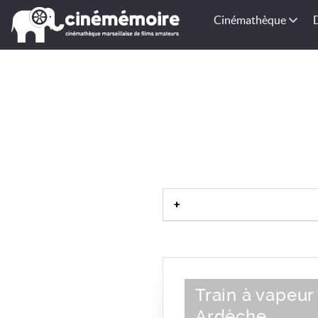
Cinémathèque
Train à vapeur
Ardèche