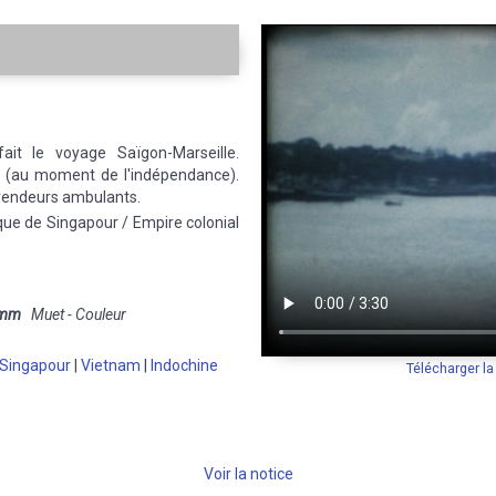
ait le voyage Saïgon-Marseille.
r (au moment de l'indépendance).
, vendeurs ambulants.
que de Singapour / Empire colonial
 mm
Muet - Couleur
Singapour
|
Vietnam
|
Indochine
Télécharger l
Voir la notice