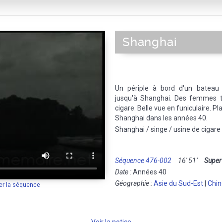
Shanghai
Un périple à bord d'un bateau 
jusqu'à Shanghai. Des femmes tr
cigare. Belle vue en funiculaire. Pl
Shanghai dans les années 40.
Shanghai / singe / usine de cigare 
Séquence 476-002
16' 51''
Super
Date :
Années 40
Géographie :
Asie du Sud-Est
|
Chin
er la séquence