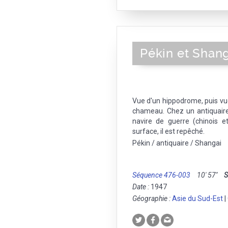
Pékin et Shang
Vue d'un hippodrome, puis vu
chameau. Chez un antiquaire.
navire de guerre (chinois e
surface, il est repêché.
Pékin / antiquaire / Shangai
Séquence 476-003
10' 57''
S
Date :
1947
Géographie :
Asie du Sud-Est
|