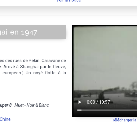
Voir la notice
ai en 1947
es des rues de Pékin. Caravane de
 Arrivé à Shanghai par le fleuve,
t européen.) Un noyé flotte à la
uper 8
Muet - Noir & Blanc
Chine
Télécharger l