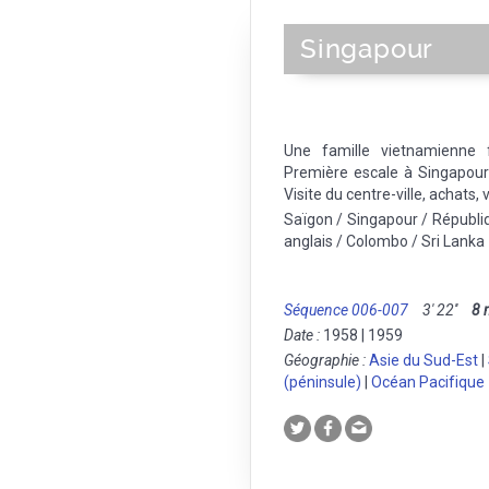
Singapour
Une famille vietnamienne f
Première escale à Singapou
Visite du centre-ville, achats
Saïgon / Singapour / Républi
anglais / Colombo / Sri Lanka
Séquence 006-007
3' 22''
8
Date :
1958 | 1959
Géographie :
Asie du Sud-Est
|
(péninsule)
|
Océan Pacifique