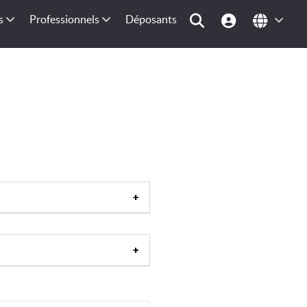
s
Professionnels
Déposants
ingapour
|
Brunei
|
Thaïlande
|