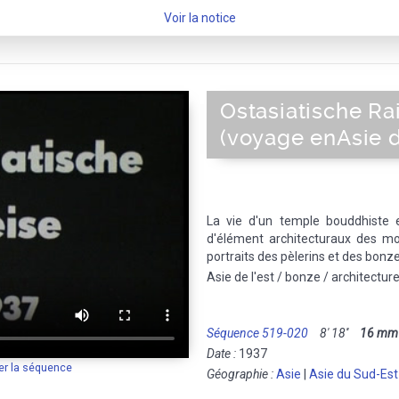
Voir la notice
Ostasiatische Ra
(voyage enAsie de
La vie d'un temple bouddhiste e
d'élément architecturaux des mon
portraits des pèlerins et des bonze
Asie de l'est / bonze / architectur
Séquence 519-020
8' 18''
16 mm
Date :
1937
er la séquence
Géographie :
Asie
|
Asie du Sud-Est