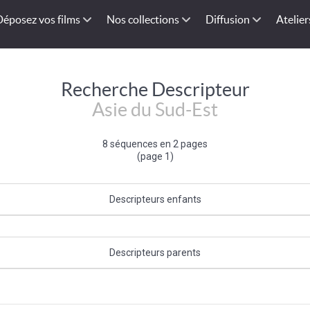
Déposez vos films
Nos collections
Diffusion
Atelier
Recherche Descripteur
Asie du Sud-Est
8 séquences en 2 pages
(page 1)
Descripteurs enfants
sie
|
Laos (république démocratique populaire)
|
Malaisie
|
Philippines
|
S
Timor Oriental
|
Vietnam
Descripteurs parents
Asie