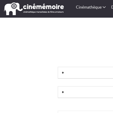
Cinémathèque
Birmanie
|
Cambodge
|
Indoné