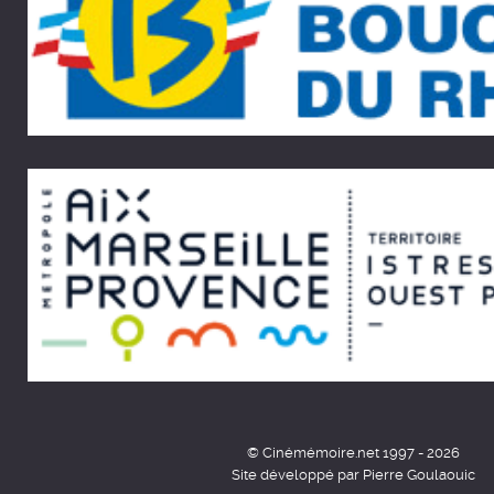
© Cinémémoire.net 1997 - 2026
Site développé par Pierre Goulaouic