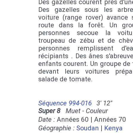
Des gazelles courent près d'un
Des gazelles sous les arbr
voiture (range rover) avance 
route dans la forêt. Un gr
personnes secoue la voitu
troupeau de zébu et de chèv
personnes remplissent d'e
récipiants . Des ânes s'abreuv
enfants courent. Un groupe de 
devant leurs voitures prép
salade de tomate.
Séquence 994-016
3' 12''
Super 8
Muet - Couleur
Date :
Années 60 | Années 70
Géographie :
Soudan
|
Kenya