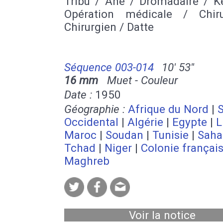
Tribu / Ane / Dromadaire / Ke
Opération médicale / Chir
Chirurgien / Datte
Séquence 003-014
10' 53''
16 mm
Muet - Couleur
Date :
1950
Géographie :
Afrique du Nord
|
Occidental
|
Algérie
|
Egypte
|
L
Maroc
|
Soudan
|
Tunisie
|
Saha
Tchad
|
Niger
|
Colonie françai
Maghreb
Voir la notice