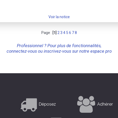
Voir la notice
Page :
[1]
2
3
4
5
6
7
8
Professionnel ? Pour plus de fonctionnalités,
connectez-vous ou inscrivez-vous sur notre espace pro
Déposez
Adhérer