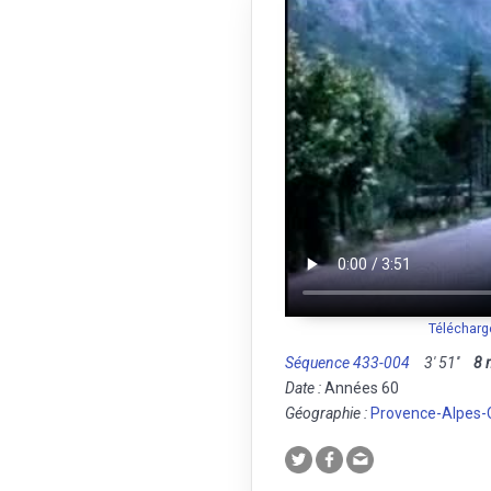
Télécharg
Séquence 433-004
3' 51''
8
Date :
Années 60
Géographie :
Provence-Alpes-