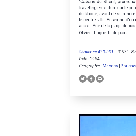
"Cabane du Sherif, promenade
travelling en voiture sur le pon
du Rhône, avant de se rendre 
le centre-ville. Enseigne d'u
agave. Vue de la plage depuis
Olivier - baguette de pain
Séquence 433-001
3' 57''
8
Date :
1964
Géographie :
Monaco
|
Bouche