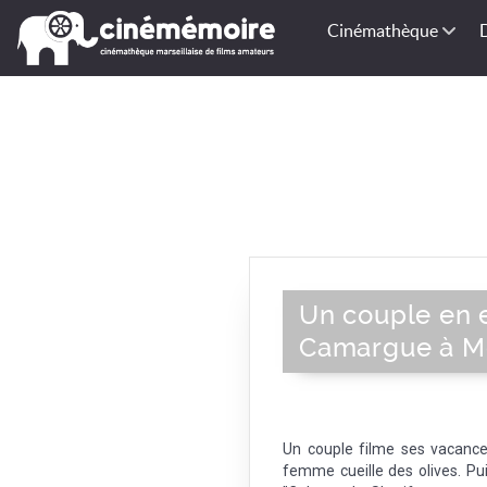
Cinémathèque
Un couple en e
Camargue à M
Un couple filme ses vacanc
femme cueille des olives. Pu