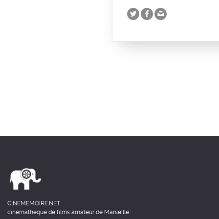
CINEMEMOIRE.NET
cinémathèque de films amateur de Marseille