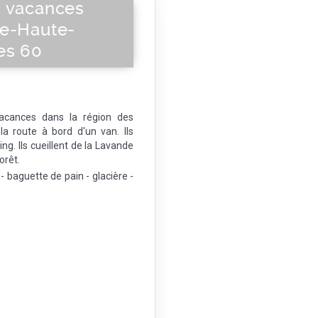
n vacances
de-Haute-
es 60
acances dans la région des
la route à bord d'un van. Ils
g. Ils cueillent de la Lavande
orêt.
 baguette de pain - glacière -