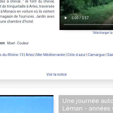
s à cheval..." ils font du cheval,
t de trinquetaille à Arles, traversée
à Monaco en voiture où ils visitent
n magasin de fourrures. Jardin avec
 une chambre d'hotel.
Télécharger l
 mm
Muet - Couleur
s-du-Rhône-13
|
Arles
|
Mer Méditerranée
|
Côte d azur
|
Camargue
|
Sai
Voir la notice
Une journée aut
Léman - années