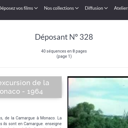
Déposez vos films
Nos collections
Diffusion
Atelier
Déposant N° 328
40 séquences en 8 pages
(page 1)
xcursion de la
onaco - 1964
es, de la Camargue à Monaco. La
is ils sont en Camargue. enseigne