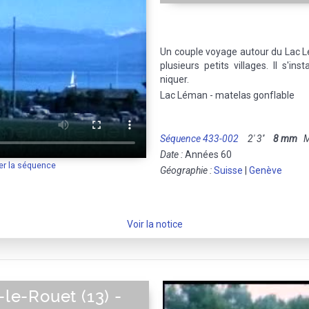
Un couple voyage autour du Lac 
plusieurs petits villages. Il s'in
niquer.
Lac Léman - matelas gonflable
Séquence 433-002
2' 3''
8 mm
Mu
Date :
Années 60
er la séquence
Géographie :
Suisse
|
Genève
Voir la notice
-le-Rouet (13) -