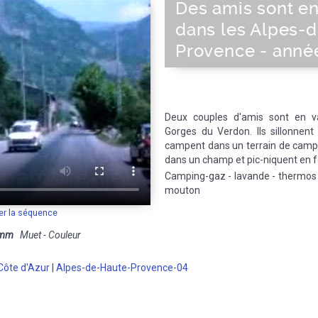
Des amis sont e
dans les Alpes-
Provence - anné
Deux couples d'amis sont en v
Gorges du Verdon. Ils sillonnent 
campent dans un terrain de campin
dans un champ et pic-niquent en f
Camping-gaz - lavande - thermos -
mouton
er la séquence
 mm
Muet - Couleur
Côte d'Azur
|
Alpes-de-Haute-Provence-04