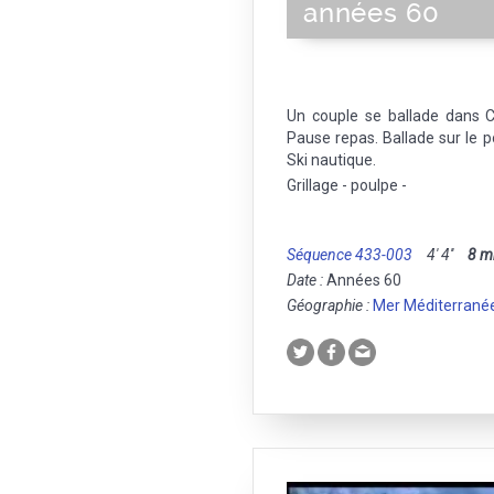
années 60
Un couple se ballade dans Ca
Pause repas. Ballade sur le 
Ski nautique.
Grillage - poulpe -
Séquence 433-003
4' 4''
8 
Date :
Années 60
Géographie :
Mer Méditerrané