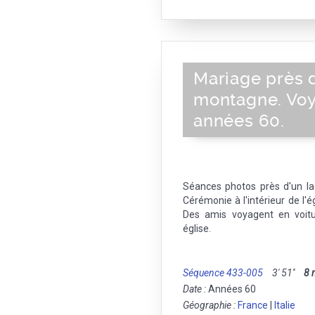
Mariage près d
montagne. Voya
années 60.
Séances photos près d'un l
Cérémonie à l'intérieur de l'ég
Des amis voyagent en voitur
église.
Séquence 433-005
3' 51''
8
Date :
Années 60
Géographie :
France
|
Italie