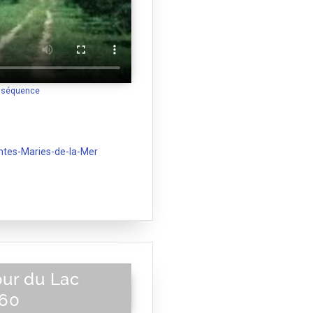
a séquence
ntes-Maries-de-la-Mer
our du Lac
 60