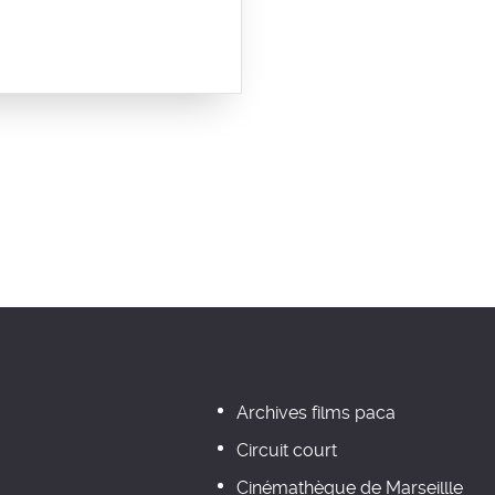
Archives films paca
Circuit court
Cinémathèque de Marseillle