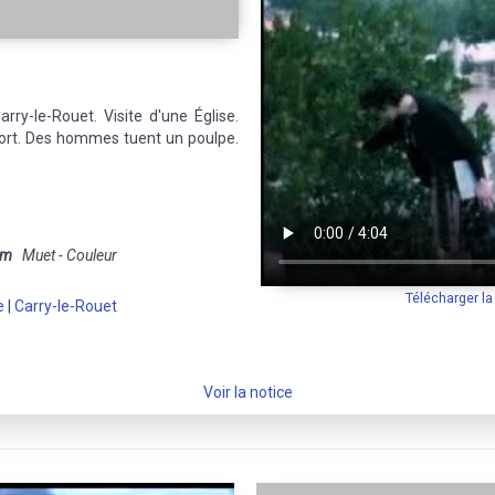
rry-le-Rouet. Visite d'une Église.
port. Des hommes tuent un poulpe.
mm
Muet - Couleur
Télécharger l
e
|
Carry-le-Rouet
Voir la notice