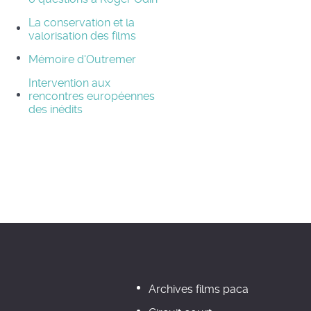
La conservation et la
valorisation des films
Mémoire d'Outremer
Intervention aux
rencontres européennes
des inédits
Archives films paca