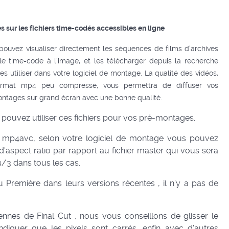
 sur les fichiers time-codés accessibles en ligne
pouvez visualiser directement les séquences de films d'archives
le time-code à l'image, et les télécharger depuis la recherche
es utiliser dans votre logiciel de montage. La qualité des vidéos,
ormat mp4 peu compressé, vous permettra de diffuser vos
ntages sur grand écran avec une bonne qualité.
pouvez utiliser ces fichiers pour vos pré-montages.
 mp4avc, selon votre logiciel de montage vous pouvez
 d'aspect ratio par rapport au fichier master qui vous sera
 4/3 dans tous les cas.
ou Première dans leurs versions récentes , il n'y a pas de
nnes de Final Cut , nous vous conseillons de glisser le
'indiquer que les pixels sont carrés, enfin avec d'autres