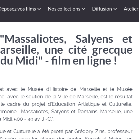
Déposez vos films
Nos collections
Diffusion
Atelier
"Massaliotes, Salyens et
rseille, une cité grecque
du Midi" - film en ligne !
iat avec le Musée d'Histoire de Marseille et le Musée
, avec le soutien de la Ville de Marseille, est le résultat
s le cadre du projet d’Education Artistique et Culturelle,
rimoine : Massaliotes, Salyens et Romains. Marseille, une
idi. 500 - 49 av. J.-C.".
que et Culturelle a été piloté par Grégory Zins, professeur
l'année, avec les élèves des écoles Korsek et Major. Les