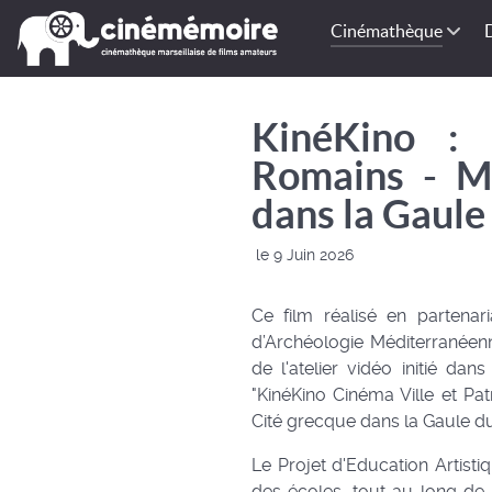
Cinémathèque
KinéKino : 
Romains - Ma
dans la Gaule 
le 9 Juin 2026
Ce film réalisé en partenar
d’Archéologie Méditerranéenne
de l'atelier vidéo initié dan
"KinéKino Cinéma Ville et Pat
Cité grecque dans la Gaule du M
Le Projet d'Education Artisti
des écoles, tout au long de 