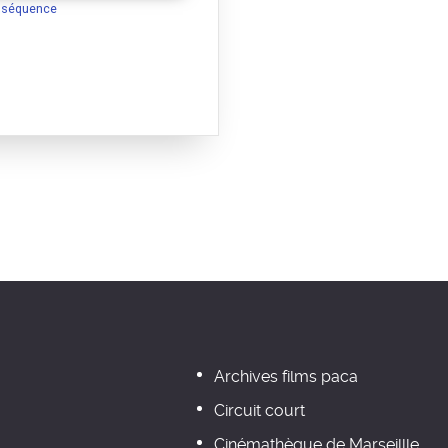
a séquence
Archives films paca
Circuit court
Cinémathèque de Marseillle