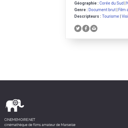
Géographie :
Corée du Sud
|
Genre :
Document brut
|
Film
Descripteurs :
Tourisme
|
Vis
CINEMEMOIRE.NET
cinémathèque de films amateur de Marseille