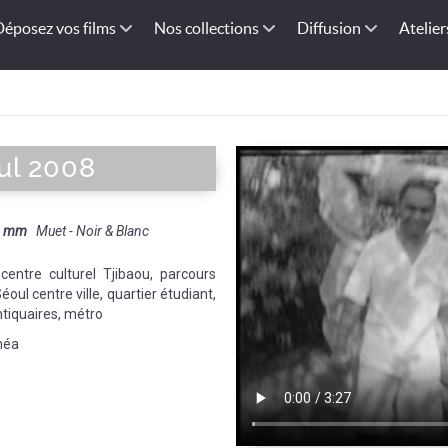
Déposez vos films
Nos collections
Diffusion
Atelier
ul 2008
6 mm
Muet - Noir & Blanc
entre culturel Tjibaou, parcours
l centre ville, quartier étudiant,
ntiquaires, métro
méa