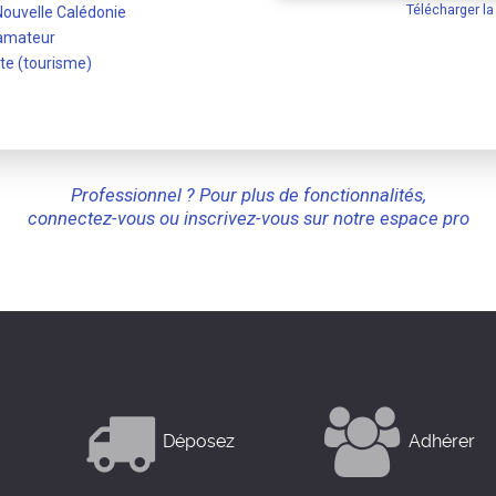
Télécharger l
Nouvelle Calédonie
 amateur
ite (tourisme)
Professionnel ? Pour plus de fonctionnalités,
connectez-vous ou inscrivez-vous sur notre espace pro
Déposez
Adhérer