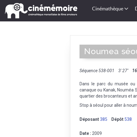
Cinémathèque
Noumea séo
Séquence 538-001
3' 27''
1
Dans le parc du musée ou c
canaque ou Kanak, Nouméa Séou
quartier des brocanteurs et a
Stop à séoul pour aller à nou
Déposant
385
Dépôt
538
Date :
2009