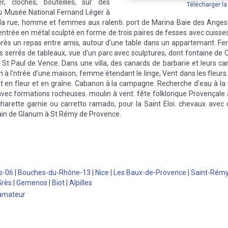
er, cloches, bouteilles, sur des
Télécharger l
du Musée National Fernand Léger à
s la rue, homme et femmes aux ralenti. port de Marina Baie des Ange
'entrée en métal sculpté en forme de trois paires de fesses avec cuis
rès un repas entre amis, autour d'une table dans un appartemant. Fe
ns serrés de tableaux, vue d'un parc avec sculptures, dont fontaine de CA
 St Paul de Vence. Dans une villa, des canards de barbarie et leurs ca
ien à l'ntrée d'une maison, femme étendant le linge, Vent dans les fleu
selit en fleur et en graîne. Cabanon à la campagne. Recherche d'eau à la
avec formations rocheuses. moulin à vent. fête folklorique Provençale 
 charette garnie ou carretto ramado, pour la Saint Eloi. chevaux avec
omain de Glanum à St Rémy de Provence.
s-06
|
Bouches-du-Rhône-13
|
Nice
|
Les Baux-de-Provence
|
Saint-Rém
Grès
|
Gemenos
|
Biot
|
Alpilles
 amateur