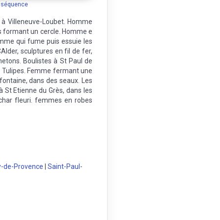
a séquence
s à Villeneuve-Loubet. Homme
ses formant un cercle. Homme e
mme qui fume puis essuie les
lder, sculptures en fil de fer,
netons. Boulistes à St Paul de
rs. Tulipes. Femme fermant une
 fontaine, dans des seaux. Les
à St Etienne du Grès, dans les
 char fleuri. femmes en robes
y-de-Provence
|
Saint-Paul-