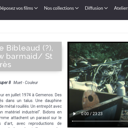
Déposez vos films
Nos collections
Diffusion
Atelier
ce Bibleaud (?),
w barmaid/ St
rès
uper 8
Muet - Couleur
leur en juillet 1974 à Gemenos. Des
tés dans un talus. Une dauphine
de métal rouillés. Un entrepôt avec
an matériel industriel". Bidons en
me attachent un parasol sur le
s d'art, avec reproductions de