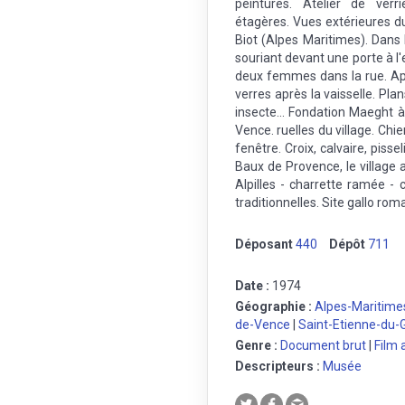
peintures. Atelier de verri
étagères. Vues extérieures 
Biot (Alpes Maritimes). Dan
souriant devant une porte à l
deux femmes dans la rue. Ap
verres après la vaisselle. Pla
insecte... Fondation Maeght à
Vence. ruelles du village. Ch
fenêtre. Croix, calvaire, pis
Baux de Provence, le village 
Alpilles - charrette ramée -
traditionnelles. Site gallo r
Déposant
440
Dépôt
711
Date :
1974
Géographie :
Alpes-Maritime
de-Vence
|
Saint-Etienne-du-
Genre :
Document brut
|
Film
Descripteurs :
Musée