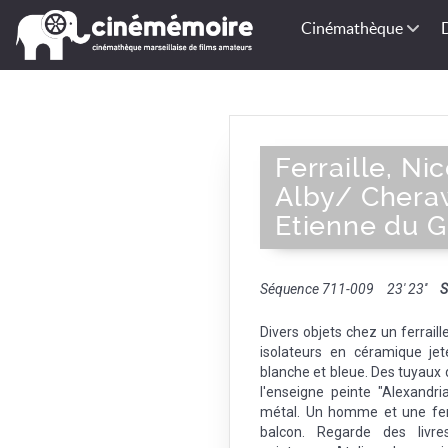
Cinémathèque
Ferraille, Ni
Alby/ Chera
Etienne du G
Séquence 711-009
23' 23''
S
Divers objets chez un ferrail
isolateurs en céramique je
blanche et bleue. Des tuyaux 
l'enseigne peinte "Alexandri
métal. Un homme et une fem
balcon. Regarde des livre