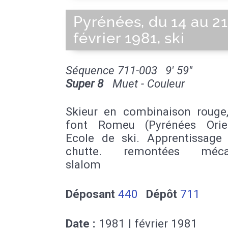
Pyrénées, du 14 au 21
février 1981, ski
Séquence 711-003
9' 59''
Super 8
Muet - Couleur
Skieur en combinaison rouge,
font Romeu (Pyrénées Orien
Ecole de ski. Apprentissage 
chutte. remontées mécan
slalom
Déposant
440
Dépôt
711
Date :
1981 | février 1981