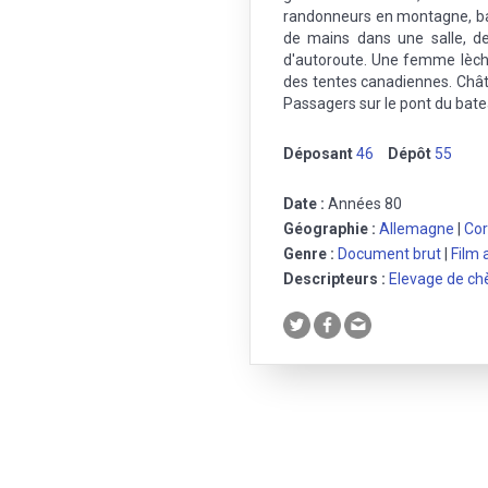
randonneurs en montagne, ba
de mains dans une salle, de
d'autoroute. Une femme lèche
des tentes canadiennes. Chât
Passagers sur le pont du bate
Déposant
46
Dépôt
55
Date :
Années 80
Géographie :
Allemagne
|
Co
Genre :
Document brut
|
Film
Descripteurs :
Elevage de ch