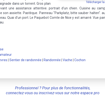
Télécharger l
ignade dans un torrent. Gros plan
vant une assistance attentive. portrait d'un chien. Cuisine au cam
 son assiette. Pastèque. Panneau "Parkplatz, bitte sauber halten". a
eau. Quai d'un port. Le Paquebot Comte de Nice y est amarré. Vue panor
au.
rse
 amateur
èvres
|
Sentier de randonnée
|
Randonnée
|
Vache
|
Cochon
Professionnel ? Pour plus de fonctionnalités,
connectez-vous ou inscrivez-vous sur notre espace pro