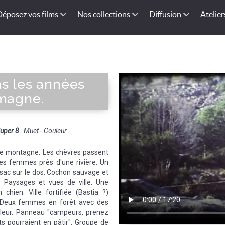
Déposez vos films
Nos collections
Diffusion
Atelier
s les années
emagne.
uper 8
Muet - Couleur
de montagne. Les chèvres passent
nes femmes près d'une rivière. Un
sac sur le dos. Cochon sauvage et
. Paysages et vues de ville. Une
hien. Ville fortifiée (Bastia ?)
e. Deux femmes en forêt avec des
fleur. Panneau "campeurs, prenez
s pourraient en pâtir". Groupe de