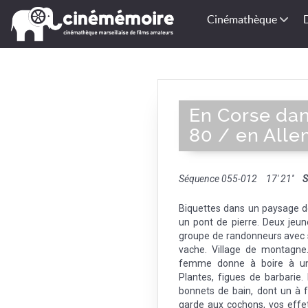
Cinémathèque
En Corse dan
80 / en All
Séquence 055-012
17' 21''
S
Biquettes dans un paysage 
un pont de pierre. Deux jeu
groupe de randonneurs avec 
vache. Village de montagne
femme donne à boire à un c
Plantes, figues de barbari
bonnets de bain, dont un à 
garde aux cochons, vos effet