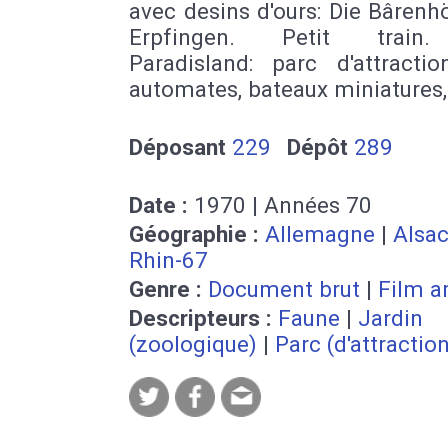
avec desins d'ours: Die Bârenh
Erpfingen. Petit train
Paradisland: parc d'attractio
automates, bateaux miniatures
Déposant
229
Dépôt
289
Date :
1970 | Années 70
Géographie :
Allemagne
|
Alsa
Rhin-67
Genre :
Document brut
|
Film a
Descripteurs :
Faune
|
Jardin
(zoologique)
|
Parc (d'attractio