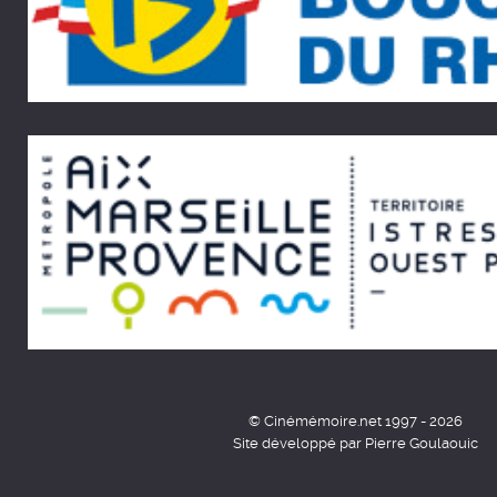
© Cinémémoire.net 1997 - 2026
Site développé par Pierre Goulaouic