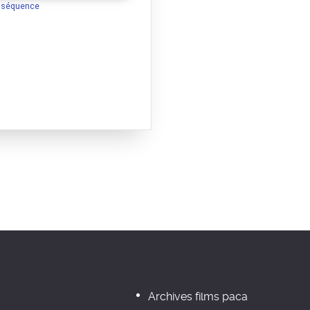
a séquence
Archives films paca