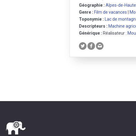
Géographie :
Alpes-de-Haut
Genre :
Film de vacances
|
Mo
Toponymie :
Lac de montagn
Descripteurs :
Machine agric
Générique :
Réalisateur :
Mou