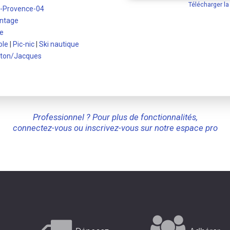
Télécharger l
e-Provence-04
ntage
e
ole
|
Pic-nic
|
Ski nautique
ton/Jacques
Professionnel ? Pour plus de fonctionnalités,
connectez-vous ou inscrivez-vous sur notre espace pro