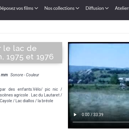
Déposez vos films
Nos collections
Diffusion
Atelier
 le lac de
, 1975 et 1976
8 mm
Sonore - Couleur
ar des enfants.Vélo/ pic nic /
 scènes agricole . Lac du Lautaret /
Cayole / Lac diallos / la bréole