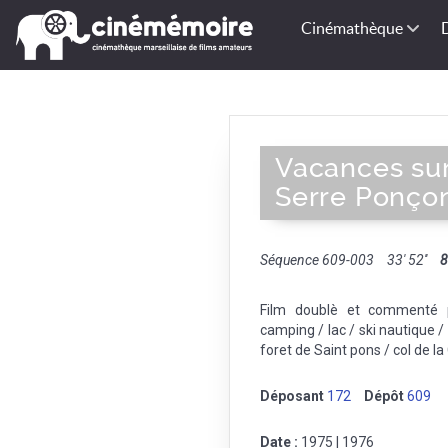
Cinémathèque
Vacances sur
Serre Ponçon
Séquence 609-003
33' 52''
Film doublè et commenté p
camping / lac / ski nautique /
foret de Saint pons / col de la 
Déposant
172
Dépôt
609
Date :
1975 | 1976