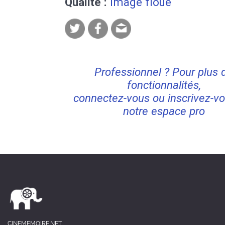
Qualite :
Image floue
Professionnel ? Pour plus 
fonctionnalités,
connectez-vous ou inscrivez-vo
notre espace pro
CINEMEMOIRE.NET