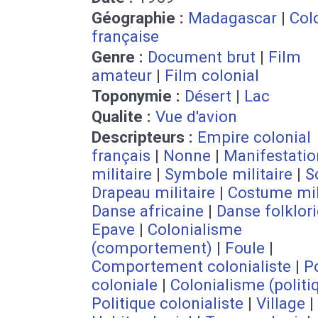
Géographie :
Madagascar
|
Col
française
Genre :
Document brut
|
Film
amateur
|
Film colonial
Toponymie :
Désert
|
Lac
Qualite :
Vue d'avion
Descripteurs :
Empire colonial
français
|
Nonne
|
Manifestatio
militaire
|
Symbole militaire
|
S
Drapeau militaire
|
Costume mil
Danse africaine
|
Danse folklor
Epave
|
Colonialisme
(comportement)
|
Foule
|
Comportement colonialiste
|
Po
coloniale
|
Colonialisme (politi
Politique colonialiste
|
Village
|