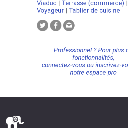
Viaduc
|
Terrasse (commerce)
|
Voyageur
|
Tablier de cuisine
Professionnel ? Pour plus 
fonctionnalités,
connectez-vous ou inscrivez-vo
notre espace pro