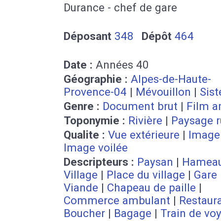
Durance - chef de gare
Déposant
348
Dépôt
464
Date :
Années 40
Géographie :
Alpes-de-Haute-
Provence-04
|
Mévouillon
|
Sist
Genre :
Document brut
|
Film a
Toponymie :
Rivière
|
Paysage r
Qualite :
Vue extérieure
|
Image
Image voilée
Descripteurs :
Paysan
|
Hamea
Village
|
Place du village
|
Gare
Viande
|
Chapeau de paille
|
Commerce ambulant
|
Restaur
Boucher
|
Bagage
|
Train de vo