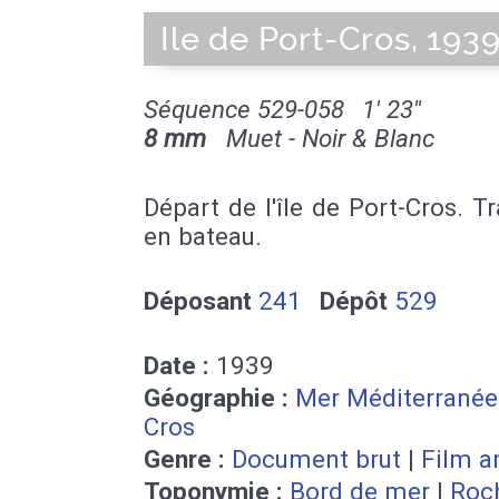
Ile de Port-Cros, 1939
Séquence 529-058
1' 23''
8 mm
Muet - Noir & Blanc
Départ de l'île de Port-Cros. T
en bateau.
Déposant
241
Dépôt
529
Date :
1939
Géographie :
Mer Méditerranée
Cros
Genre :
Document brut
|
Film a
Toponymie :
Bord de mer
|
Roc