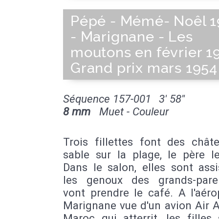
Pépé - Mémé- Noêl 1
- Marignane - Les
moutons en février 1
Grand prix mars 1954
Séquence 157-001
3' 58''
8 mm
Muet - Couleur
Trois fillettes font des chât
sable sur la plage, le père l
Dans le salon, elles sont ass
les genoux des grands-paren
vont prendre le café. A l'aér
Marignane vue d'un avion Air A
Maroc qui atterrit, les filles