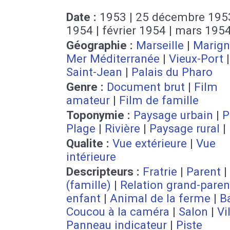
Date :
1953 | 25 décembre 1953
1954 | février 1954 | mars 195
Géographie :
Marseille
|
Marig
Mer Méditerranée
|
Vieux-Port
Saint-Jean
|
Palais du Pharo
Genre :
Document brut
|
Film
amateur
|
Film de famille
Toponymie :
Paysage urbain
|
P
Plage
|
Rivière
|
Paysage rural
|
Qualite :
Vue extérieure
|
Vue
intérieure
Descripteurs :
Fratrie
|
Parent
|
(famille)
|
Relation grand-parent
enfant
|
Animal de la ferme
|
B
Coucou à la caméra
|
Salon
|
Vi
Panneau indicateur
|
Piste