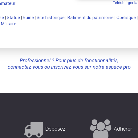
Télécharger l
 amateur
se
|
Statue
|
Ruine
|
Site historique
|
Bâtiment du patrimoine
|
Obélisque
|
Militaire
Professionnel ? Pour plus de fonctionnalités,
connectez-vous ou inscrivez-vous sur notre espace pro
Déposez
Adhérer