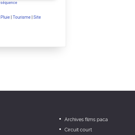
a séquence
|
Pluie
|
Tourisme
|
Site
Archives films paca
Circuit court