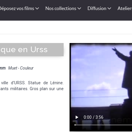
Déposez vos films
Nos collections
Diffusion
Atelier
tique en Urss
 mm
Muet - Couleur
 ville d'URSS. Statue de Lénine.
ants militaires. Gros plan sur une