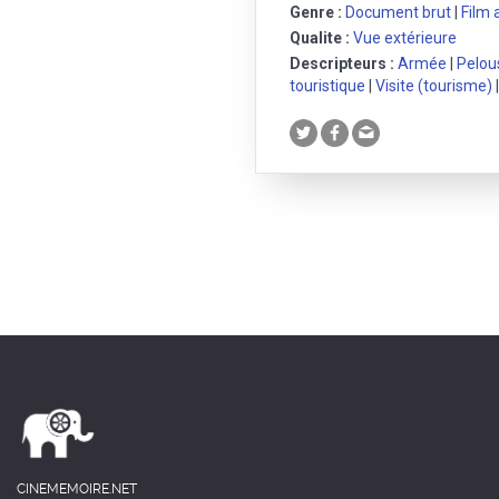
Genre :
Document brut
|
Film
Qualite :
Vue extérieure
Descripteurs :
Armée
|
Pelou
touristique
|
Visite (tourisme)
CINEMEMOIRE.NET