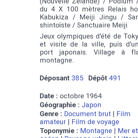
(Nouvelle Zélande) / Podium /
du 4 X 100 mètres Relais 
Kabukiza / Meiji Jingu / San
shintoïste / Sanctuaire Meiji
Jeux olympiques d'été de Tok
et visite de la ville, puis d'
port japonais. Village à f
montagne.
Déposant
385
Dépôt
491
Date :
octobre 1964
Géographie :
Japon
Genre :
Document brut
|
Film
amateur
|
Film de voyage
Toponymie :
Montagne
|
Mer et