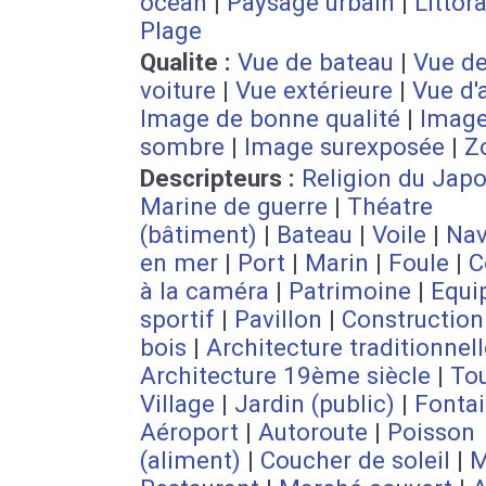
océan
|
Paysage urbain
|
Littora
Plage
Qualite :
Vue de bateau
|
Vue d
voiture
|
Vue extérieure
|
Vue d'
Image de bonne qualité
|
Imag
sombre
|
Image surexposée
|
Z
Descripteurs :
Religion du Jap
Marine de guerre
|
Théatre
(bâtiment)
|
Bateau
|
Voile
|
Nav
en mer
|
Port
|
Marin
|
Foule
|
C
à la caméra
|
Patrimoine
|
Equi
sportif
|
Pavillon
|
Construction
bois
|
Architecture traditionnel
Architecture 19ème siècle
|
To
Village
|
Jardin (public)
|
Fonta
Aéroport
|
Autoroute
|
Poisson
(aliment)
|
Coucher de soleil
|
M