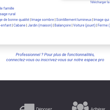
Télécharger l
de famille
sage rural
e de bonne qualité
|
Image sombre
|
Scintillement lumineux
|
Image qui
-enfant
|
Cabane
|
Jardin (maison)
|
Balançoire
|
Voiture (jouet)
|
Ferme (
Professionnel ? Pour plus de fonctionnalités,
connectez-vous ou inscrivez-vous sur notre espace pro
Déposez
Adhérer