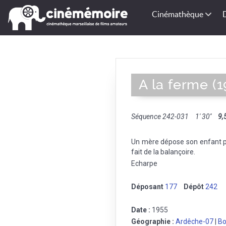
Cinémathèque
A la ferme (1
Séquence 242-031
1' 30''
9,
Un mère dépose son enfant pr
fait de la balançoire.
Echarpe
Déposant
177
Dépôt
242
Date :
1955
Géographie :
Ardêche-07
|
Bo