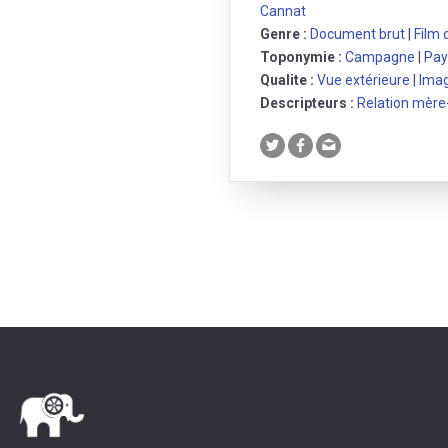
Cannat
Genre :
Document brut
|
Film 
Toponymie :
Campagne
|
Pay
Qualite :
Vue extérieure
|
Imag
Descripteurs :
Relation mère