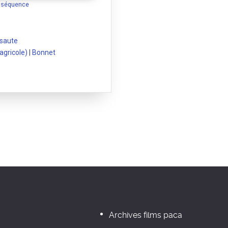
a séquence
 saute
agricole)
|
Bonnet
Archives films paca