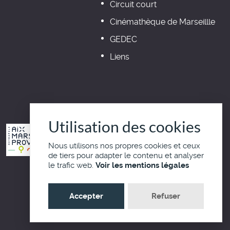
Circuit court
Cinémathèque de Marseillle
GEDEC
Liens
Utilisation des cookies
Nous utilisons nos propres cookies et ceux
de tiers pour adapter le contenu et analyser
le trafic web.
Voir les mentions légales
Haut de page
Accepter
Refuser