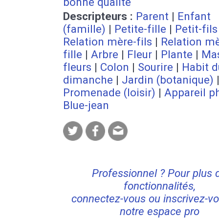
bonne qualité
Descripteurs :
Parent
|
Enfant
(famille)
|
Petite-fille
|
Petit-fils
Relation mère-fils
|
Relation mè
fille
|
Arbre
|
Fleur
|
Plante
|
Mas
fleurs
|
Colon
|
Sourire
|
Habit d
dimanche
|
Jardin (botanique)
Promenade (loisir)
|
Appareil p
Blue-jean
Professionnel ? Pour plus 
fonctionnalités,
connectez-vous ou inscrivez-vo
notre espace pro