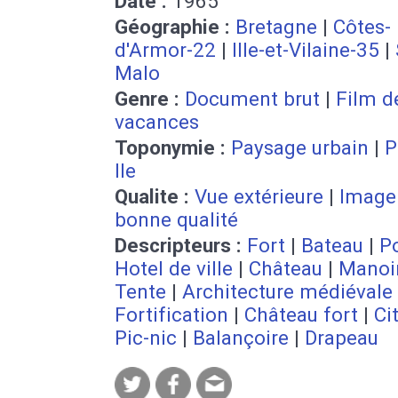
Date :
1965
Géographie :
Bretagne
|
Côtes-
d'Armor-22
|
Ille-et-Vilaine-35
|
Malo
Genre :
Document brut
|
Film d
vacances
Toponymie :
Paysage urbain
|
P
Ile
Qualite :
Vue extérieure
|
Image
bonne qualité
Descripteurs :
Fort
|
Bateau
|
P
Hotel de ville
|
Château
|
Manoi
Tente
|
Architecture médiévale
Fortification
|
Château fort
|
Ci
Pic-nic
|
Balançoire
|
Drapeau