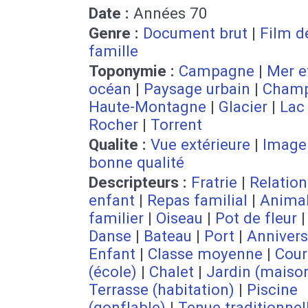
Date :
Années 70
Genre :
Document brut
|
Film d
famille
Toponymie :
Campagne
|
Mer e
océan
|
Paysage urbain
|
Cham
Haute-Montagne
|
Glacier
|
Lac
Rocher
|
Torrent
Qualite :
Vue extérieure
|
Image
bonne qualité
Descripteurs :
Fratrie
|
Relatio
enfant
|
Repas familial
|
Anima
familier
|
Oiseau
|
Pot de fleur
|
Danse
|
Bateau
|
Port
|
Annivers
Enfant
|
Classe moyenne
|
Cour
(école)
|
Chalet
|
Jardin (maiso
Terrasse (habitation)
|
Piscine
(gonflable)
|
Tenue traditionnel