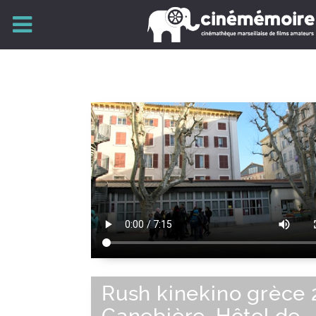
Rush kinekino grèce 