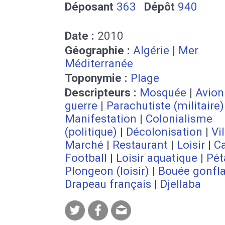
Déposant
363
Dépôt
940
Date :
2010
Géographie :
Algérie
|
Mer
Méditerranée
Toponymie :
Plage
Descripteurs :
Mosquée
|
Avion
guerre
|
Parachutiste (militaire)
Manifestation
|
Colonialisme
(politique)
|
Décolonisation
|
Vi
Marché
|
Restaurant
|
Loisir
|
C
Football
|
Loisir aquatique
|
Pét
Plongeon (loisir)
|
Bouée gonfla
Drapeau français
|
Djellaba