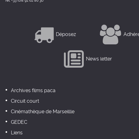
Tél: +33 (0)4 91 62 46 30
Déposez
Adhér
News letter
Archives films paca
Circuit court
Cinémathèque de Marseillle
GEDEC
Liens