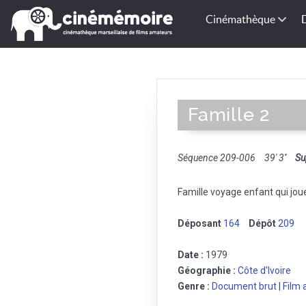
Cinémathèque
Famille 2
Séquence 209-006
39' 3''
Su
Famille voyage enfant qui jou
Déposant
164
Dépôt
209
Date :
1979
Géographie :
Côte d'Ivoire
Genre :
Document brut
|
Film