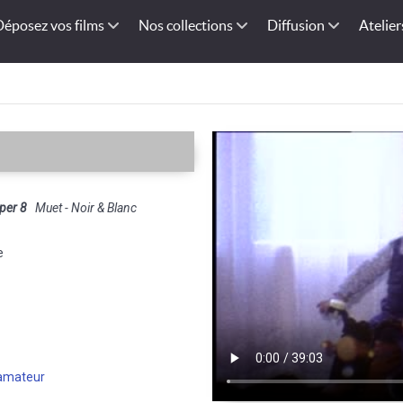
Déposez vos films
Nos collections
Diffusion
Atelier
per 8
Muet - Noir & Blanc
e
 amateur