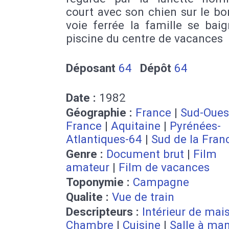
court avec son chien sur le bo
voie ferrée la famille se bai
piscine du centre de vacances
Déposant
64
Dépôt
64
Date :
1982
Géographie :
France
|
Sud-Ouest
France
|
Aquitaine
|
Pyrénées-
Atlantiques-64
|
Sud de la Fran
Genre :
Document brut
|
Film
amateur
|
Film de vacances
Toponymie :
Campagne
Qualite :
Vue de train
Descripteurs :
Intérieur de mai
Chambre
|
Cuisine
|
Salle à ma