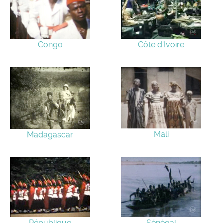
Côte d'Ivoire
Congo
Mali
Madagascar
République
Sénégal