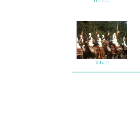
maroc
Tchad