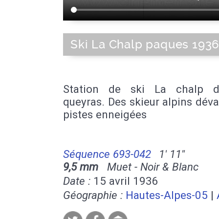
Ski La Chalp paques 193
Station de ski La chalp d
queyras. Des skieur alpins déva
pistes enneigées
Séquence 693-042
1' 11''
9,5 mm
Muet - Noir & Blanc
Date :
15 avril 1936
Géographie :
Hautes-Alpes-05
|