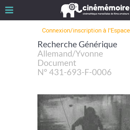
Connexion/inscription à l'Espac
Recherche Générique
Allemand/Yvonne
Document
N° 431-693-F-0006