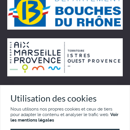
© Cinémémoire.net 1997 - 2026
Utilisation des cookies
Site développé par Pierre Goulaouic
Nous utilisons nos propres cookies et ceux de tiers
pour adapter le contenu et analyser le trafic web.
Voir
Mentions légales
Nous contacter
les mentions légales