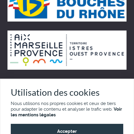
© Cinémémoire.net 1997 - 2026
Utilisation des cookies
Site développé par Pierre Goulaouic
Nous utilisons nos propres cookies et ceux de tiers
pour adapter le contenu et analyser le trafic web.
Voir
Mentions légales
Nous contacter
les mentions légales
Accepter