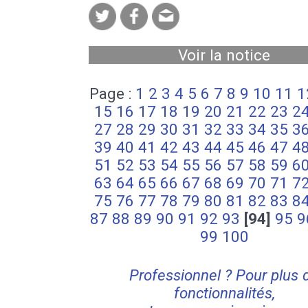
Voir la notice
Page :
1
2
3
4
5
6
7
8
9
10
11
1
15
16
17
18
19
20
21
22
23
2
27
28
29
30
31
32
33
34
35
3
39
40
41
42
43
44
45
46
47
4
51
52
53
54
55
56
57
58
59
6
63
64
65
66
67
68
69
70
71
7
75
76
77
78
79
80
81
82
83
8
87
88
89
90
91
92
93
[94]
95
9
99
100
Professionnel ? Pour plus 
fonctionnalités,