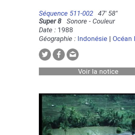
Séquence 511-002
47' 58''
Super 8
Sonore - Couleur
Date :
1988
Géographie :
Indonésie
|
Océan 
Voir la notice